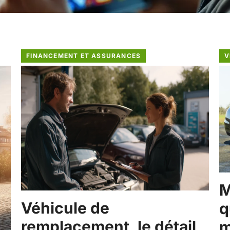
FINANCEMENT ET ASSURANCES
V
M
Véhicule de
q
remplacement, le détail
m