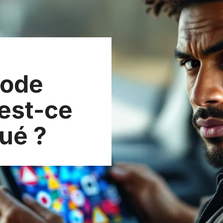
code
 est-ce
ué ?