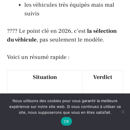
les véhicules très équipés mais mal
suivis
???? Le point clé en 2026, c’est
la sélection
du véhicule
, pas seulement le modèle.
Voici un résumé rapide :
Situation
Verdict
Modèle fiable + entretien
Très bon
Nous utilisons des cookies pour vous garantir la meilleure
expérience sur notre site web. Si vous continuez à utiliser ce
OK
choix
site, nous supposerons que vous en êtes satisfait.
OK