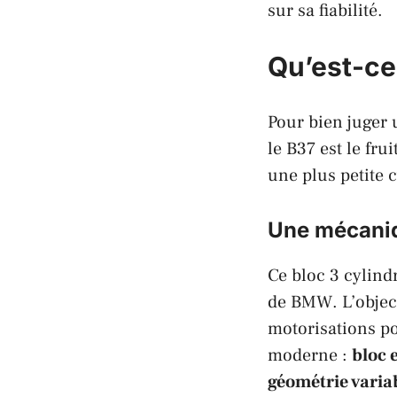
sur sa fiabilité.
Qu’est-ce
Pour bien juger 
le B37 est le fru
une plus petite
Une mécani
Ce bloc 3 cylindr
de
BMW
. L’obje
motorisations po
moderne :
bloc 
géométrie varia