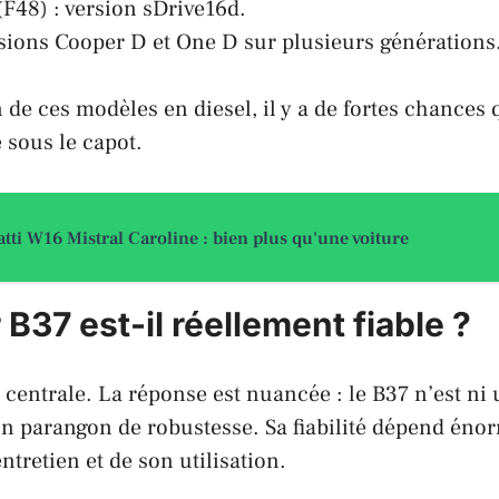
F48) : version sDrive16d.
rsions Cooper D et One D sur plusieurs générations
n de ces modèles en diesel, il y a de fortes chances 
 sous le capot.
tti W16 Mistral Caroline : bien plus qu'une voiture
B37 est-il réellement fiable ?
n centrale. La réponse est nuancée : le B37 n’est ni
 un parangon de robustesse. Sa fiabilité dépend én
ntretien et de son utilisation.