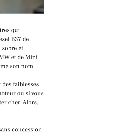
tres qui
esel B37 de
 sobre et
BMW
et de
Mini
même son nom.
 des faiblesses
moteur ou si vous
er cher. Alors,
 sans concession