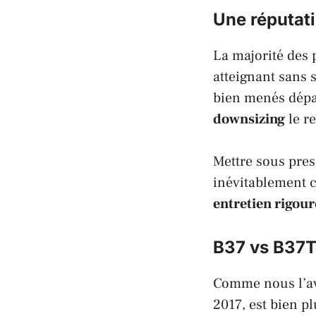
Une réputat
La majorité des 
atteignant sans 
bien menés dépa
downsizing
le r
Mettre sous press
inévitablement c
entretien rigou
B37 vs B37TU
Comme nous l’av
2017, est bien p