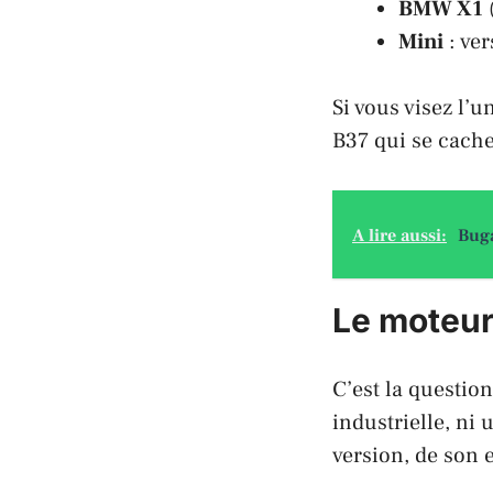
BMW X1
(
Mini
: ve
Si vous visez l’u
B37 qui se cache
A lire aussi:
Buga
Le moteur 
C’est la questio
industrielle, ni
version, de son e