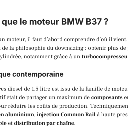
 que le moteur BMW B37 ?
un moteur, il faut d’abord comprendre d’où il vient
it de la philosophie du
downsizing
: obtenir plus de
 cylindrée, notamment grâce à un
turbocompresseu
que contemporaine
es diesel de 1,5 litre est issu de la famille de mot
ctif était de partager un maximum de
composants
en
ur réduire les coûts de production. Techniquement,
en aluminium
,
injection Common Rail
à haute pres
ble
et
distribution par chaîne
.