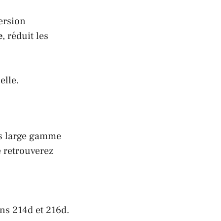
ersion
e
, réduit les
elle.
ès large gamme
 retrouverez
ns 214d et 216d.