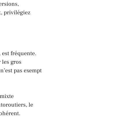
ersions,
x, privilégiez
, est fréquente.
 les gros
 n’est pas exempt
 mixte
toroutiers, le
cohérent.