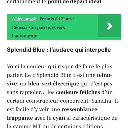
certainement le
point de départ idéal
.
A lire aussi:
Permis à 17 ans :
Réussir son parcours vers
l'autonomie
Splendid Blue : l’audace qui interpelle
Voici la couleur qui risque de faire le plus
parler. Le «
Splendid Blue
» est une
teinte
vive
, un
bleu-vert électrique
qui n’est pas
sans rappeler… les
couleurs fétiches
d’un
certain constructeur concurrent,
Yamaha
. Il
est facile d’y voir une
ressemblance
frappante
avec le
cyan
si caractéristique de
la gamme
MT
ou de certaines éditions