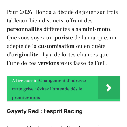
Pour 2026,
Honda
a décidé de jouer sur trois
tableaux bien distincts, offrant des
personnalités
différentes à sa
mini-moto
.
Que vous soyez un
puriste
de la marque, un
adepte de la
customisation
ou en quête
d’
originalité
, il y a de fortes chances que
l’une de ces
versions
vous fasse de l’œil.
A lire aussi:
Changement d’adresse
carte grise : évitez l’amende dès le
premier mois
Gayety Red : l’esprit Racing