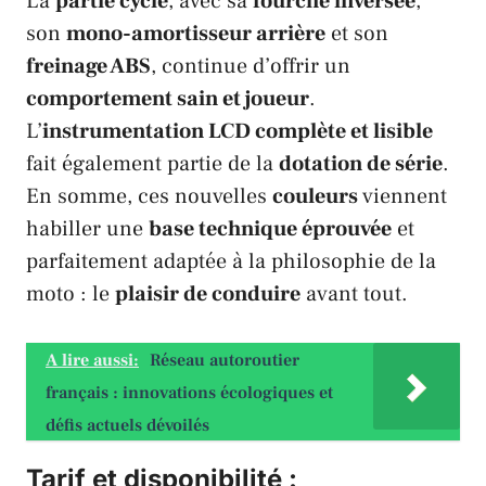
La
partie cycle
, avec sa
fourche inversée
,
son
mono-amortisseur arrière
et son
freinage ABS
, continue d’offrir un
comportement sain et joueur
.
L’
instrumentation LCD complète et lisible
fait également partie de la
dotation de série
.
En somme, ces nouvelles
couleurs
viennent
habiller une
base technique éprouvée
et
parfaitement adaptée à la philosophie de la
moto : le
plaisir de conduire
avant tout.
A lire aussi:
Réseau autoroutier
français : innovations écologiques et
défis actuels dévoilés
Tarif et disponibilité :