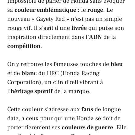
Impossible de parler de
Honda
sans évoquer
sa
couleur emblématique
: le
rouge
. Le
nouveau «
Gayety Red
» n’est pas un simple
rouge vif. Il s’agit d’une
livrée
qui puise son
inspiration directement dans l’
ADN
de la
compétition
.
On y retrouve les fameuses touches de
bleu
et de
blanc
du
HRC
(
Honda Racing
Corporation
), un clin d’œil vibrant à
l’
héritage sportif
de la marque.
Cette couleur s’adresse aux
fans
de longue
date, à ceux pour qui une
Honda
se doit de
porter fièrement ses
couleurs de guerre
. Elle