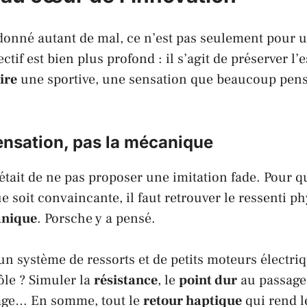
donné autant de mal, ce n’est pas seulement pour 
ectif est bien plus profond : il s’agit de préserver 
ire
une sportive, une sensation que beaucoup pens
ensation, pas la mécanique
 était de ne pas proposer une imitation fade. Pour q
e soit convaincante, il faut retrouver le ressenti p
anique
.
Porsche
y a pensé.
 un système de ressorts et de petits moteurs électr
ôle ? Simuler la
résistance
, le
point dur
au passage 
age… En somme, tout le
retour haptique
qui rend 