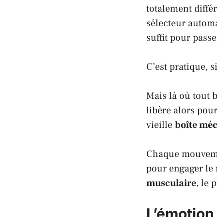
totalement diffé
sélecteur automa
suffit pour passe
C’est pratique, s
Mais là où tout 
libère alors pou
vieille
boîte mé
Chaque mouvement
pour engager le 
musculaire
, le 
L’émotion