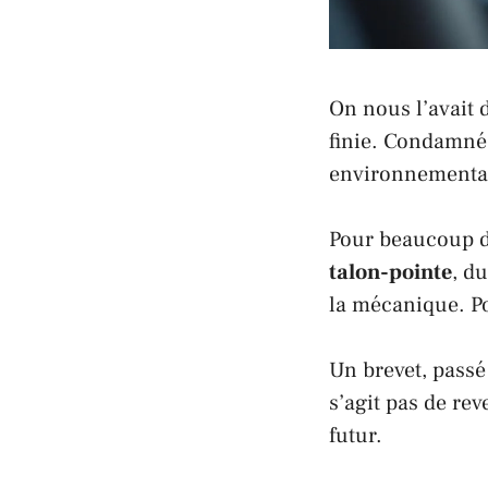
On nous l’avait d
finie. Condamnée
environnementale
Pour beaucoup de
talon-pointe
, d
la mécanique. P
Un brevet, passé
s’agit pas de rev
futur.