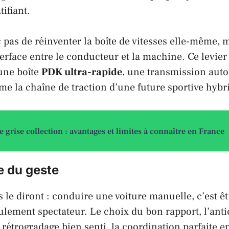
tifiant.
c pas de réinventer la boîte de vitesses elle-même, 
erface entre le conducteur et la machine. Ce levier 
 une boîte
PDK ultra-rapide
, une transmission aut
e la chaîne de traction d’une future sportive hybr
e grise collection : avantages et limites à connaître en France
e du geste
 le diront : conduire une voiture manuelle, c’est êt
ulement spectateur. Le choix du bon rapport, l’anti
 rétrogradage bien senti, la coordination parfaite e