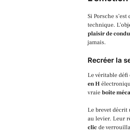
Si
Porsche
s’est 
technique. L’obj
plaisir de condu
jamais.
Recréer la s
Le véritable défi
en H
électroniqu
vraie
boîte méc
Le brevet décrit
au levier. Leur r
clic
de verrouill