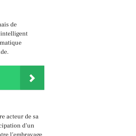
mais de
intelligent
omatique
ide.
re acteur de sa
cipation d’un
ntre l’embrayage