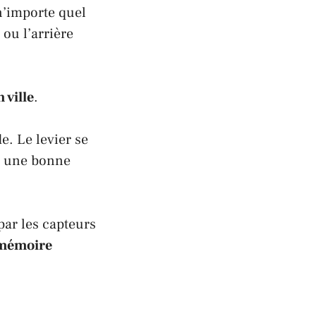
n’importe quel
ou l’arrière
n ville
.
e. Le levier se
r une bonne
par les capteurs
mémoire