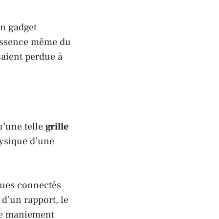
un gadget
l’essence même du
aient perdue à
u’une telle
grille
hysique d’une
iques connectés
d’un rapport, le
le maniement