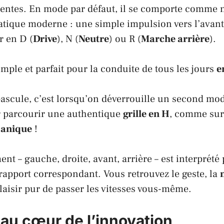
rentes. En mode par défaut, il se comporte comme 
tique moderne : une simple impulsion vers l’avant 
r en D (
Drive
), N (
Neutre
) ou R (
Marche arrière
).
imple et parfait pour la conduite de tous les jours
e
bascule, c’est lorsqu’on déverrouille un second mod
r parcourir une authentique
grille en H
, comme su
canique
!
 – gauche, droite, avant, arrière – est interprété 
rapport correspondant. Vous retrouvez le geste, la
plaisir pur de passer les vitesses vous-même.
 au cœur de l’innovation