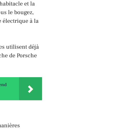
’habitacle et la
ous le bougez,
électrique à la
 utilisent déjà
oche de
Porsche
rend
manières