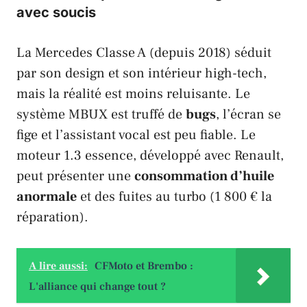
avec soucis
La
Mercedes Classe A
(depuis 2018) séduit
par son design et son intérieur high-tech,
mais la réalité est moins reluisante. Le
système
MBUX
est truffé de
bugs
, l’écran se
fige et l’assistant vocal est peu fiable. Le
moteur 1.3 essence, développé avec
Renault
,
peut présenter une
consommation d’huile
anormale
et des fuites au turbo (1 800 € la
réparation).
A lire aussi:
CFMoto et Brembo :
L'alliance qui change tout ?