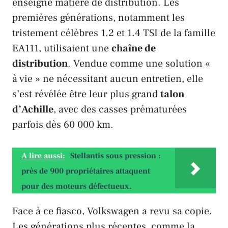
enseigne matière de distribution. Les
premières générations, notamment les
tristement célèbres 1.2 et 1.4
TSI
de la famille
EA111
, utilisaient une
chaîne de
distribution
. Vendue comme une solution «
à vie » ne nécessitant aucun entretien, elle
s’est révélée être leur plus grand
talon
d’Achille
, avec des casses prématurées
parfois dès 60 000 km.
A lire aussi:
Stellantis sous pression :
près de 900 propriétaires attaquent
pour des moteurs défectueux.
Face à ce fiasco,
Volkswagen
a revu sa copie.
Les générations plus récentes, comme la