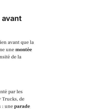
e avant
ien avant que la
mme une
montée
nsité de la
nté par les
y Trucks
, de
s : une
parade