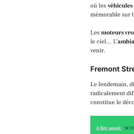
où les
véhicules
mémorable sur 
Les
moteurs vr
le ciel… L’
ambian
venir.
Fremont Stre
Le lendemain, d
radicalement dif
constitue le déc
A lire aussi:
SC01