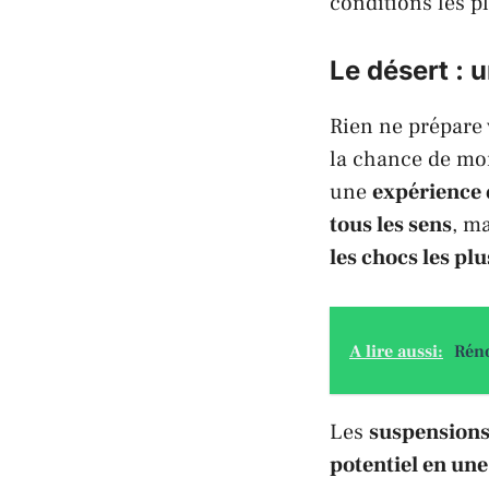
conditions les p
Le désert : 
Rien ne prépare 
la chance de mo
une
expérience 
tous les sens
, ma
les chocs les pl
A lire aussi:
Réno
Les
suspension
potentiel en une