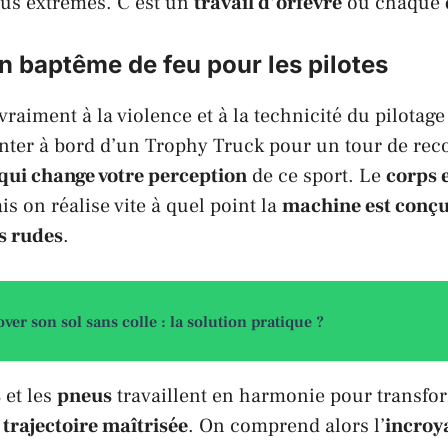
lus extrêmes. C’est un
travail d’orfèvre
où chaque
un baptême de feu pour les pilotes
vraiment à la violence et à la technicité du pilotag
nter à bord d’un
Trophy Truck
pour un tour de rec
qui change votre perception
de ce sport. Le
corps 
is on réalise vite à quel point la
machine est conçu
us rudes
.
ver son sol sans colle : la solution pratique ?
s
et les
pneus
travaillent en harmonie pour transf
 trajectoire maîtrisée
. On comprend alors l’
incroy