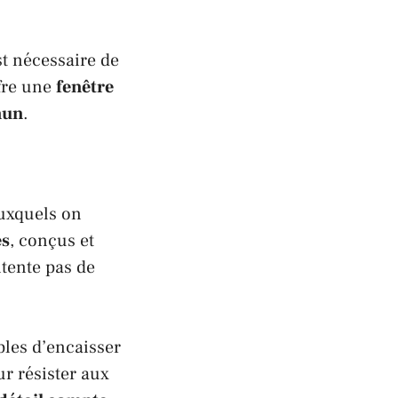
st nécessaire de
fre une
fenêtre
mun
.
auxquels on
es
, conçus et
ntente pas de
les d’encaisser
r résister aux