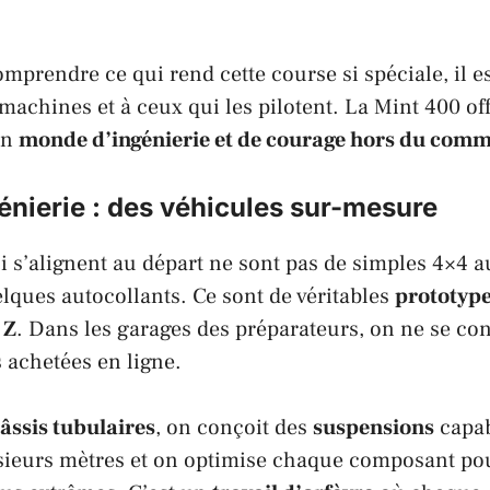
mprendre ce qui rend cette course si spéciale, il e
 machines et à ceux qui les pilotent. La
Mint 400
of
un
monde d’ingénierie et de courage hors du com
ngénierie : des véhicules sur-mesure
i s’alignent au départ ne sont pas de simples 4×4 
elques autocollants. Ce sont de véritables
prototyp
 Z
. Dans les garages des préparateurs, on ne se co
s achetées en ligne.
âssis tubulaires
, on conçoit des
suspensions
capab
sieurs mètres et on optimise chaque composant pou