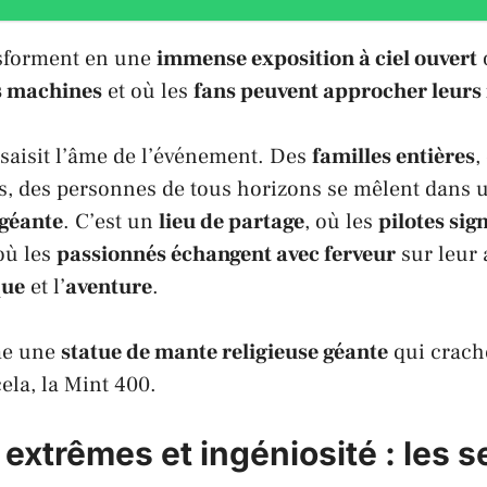
nsforment en une
immense exposition à ciel ouvert
s machines
et où les
fans peuvent approcher leurs 
n saisit l’âme de l’événement. Des
familles entières
,
s, des personnes de tous horizons se mêlent dans
 géante
. C’est un
lieu de partage
, où les
pilotes sig
où les
passionnés échangent avec ferveur
sur leu
que
et l’
aventure
.
me une
statue de mante religieuse géante
qui crache
cela, la
Mint 400
.
extrêmes et ingéniosité : les s