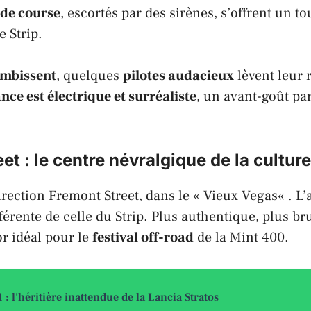
 de course
, escortés par des sirènes, s’offrent un 
le
Strip
.
ombissent
, quelques
pilotes audacieux
lèvent leur 
ce est électrique et surréaliste
, un avant-goût parf
et : le centre névralgique de la cultur
irection
Fremont Street
, dans le «
Vieux Vegas
« . L
férente de celle du
Strip
. Plus authentique, plus bru
or idéal pour le
festival off-road
de la
Mint 400
.
 : l'héritière inattendue de la Lancia Stratos