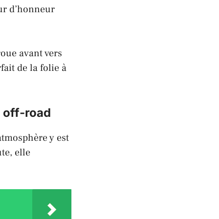
tour d’honneur
roue avant vers
ait de la folie à
e off-road
’atmosphère y est
te, elle