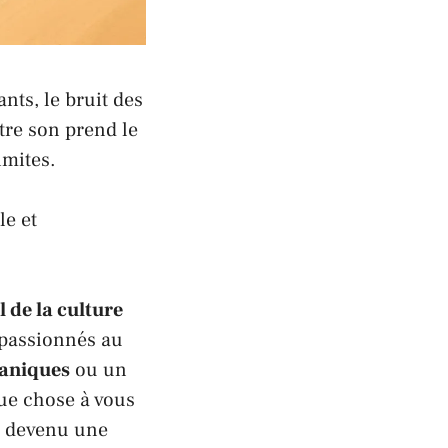
nts, le bruit des
tre son prend le
imites.
le et
l de la culture
 passionnés au
aniques
ou un
ue chose à vous
t devenu une