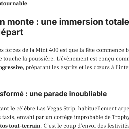
ontournable
.
on monte : une immersion total
épart
s forces de la
Mint 400
est que la fête commence b
e touche la poussière. L’événement est conçu co
ogressive
, préparant les esprits et les cœurs à l’inte
nsformé : une parade inoubliable
ant le célèbre
Las Vegas Strip
, habituellement arpe
s taxis, envahi par un cortège improbable de
Troph
os tout-terrain
. C’est le coup d’envoi des festivité