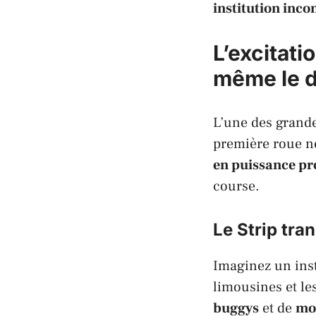
institution inc
L’excitati
même le d
L’une des grande
première roue n
en puissance pr
course.
Le Strip tra
Imaginez un inst
limousines et le
buggys
et de
mot