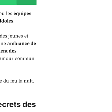
où les
équipes
idoles
.
 des jeunes et
 une
ambiance de
nent des
r amour commun
 du feu la nuit.
ecrets des