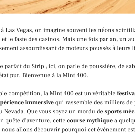
 à
Las Vegas
, on imagine souvent les néons scintilla
et le faste des casinos. Mais une fois par an, un au
ssement assourdissant de moteurs poussés à leurs l
e parfait du
Strip
; ici, on parle de poussière, de sab
’état pur. Bienvenue à la
Mint 400
.
ple compétition, la
Mint 400
est un véritable
festiva
périence immersive
qui rassemble des milliers de
u
Nevada
. Que vous soyez un mordu de
sports méc
n quête d’aventure, cette
course mythique
a quelq
, nous allons découvrir pourquoi cet événement es