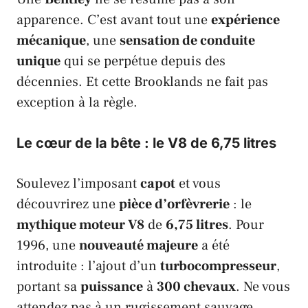
apparence. C’est avant tout une
expérience
mécanique
, une
sensation de conduite
unique
qui se perpétue depuis des
décennies. Et cette
Brooklands
ne fait pas
exception à la règle.
Le cœur de la bête : le V8 de 6,75 litres
Soulevez l’imposant
capot
et vous
découvrirez une
pièce d’orfèvrerie
: le
mythique moteur V8
de
6,75 litres
. Pour
1996, une
nouveauté majeure
a été
introduite : l’ajout d’un
turbocompresseur
,
portant sa
puissance
à
300 chevaux
. Ne vous
attendez pas à un rugissement sauvage.