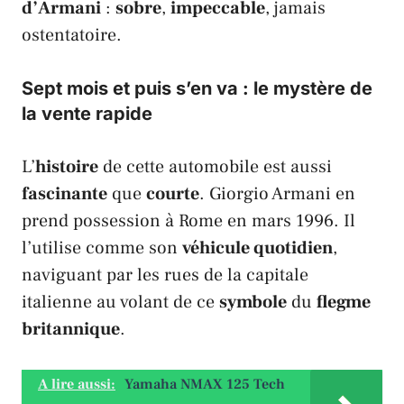
d’
Armani
:
sobre
,
impeccable
, jamais
ostentatoire.
Sept mois et puis s’en va : le mystère de
la vente rapide
L’
histoire
de cette automobile est aussi
fascinante
que
courte
.
Giorgio Armani
en
prend possession à
Rome
en mars 1996. Il
l’utilise comme son
véhicule quotidien
,
naviguant par les rues de la capitale
italienne au volant de ce
symbole
du
flegme
britannique
.
A lire aussi:
Yamaha NMAX 125 Tech