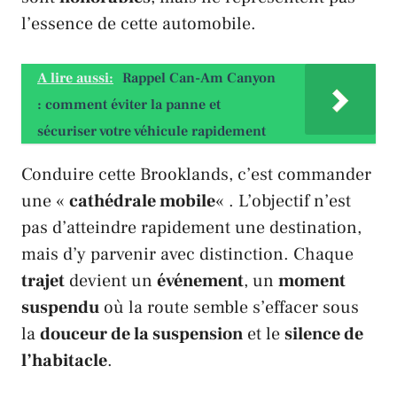
l’essence de cette automobile.
A lire aussi:
Rappel Can-Am Canyon
: comment éviter la panne et
sécuriser votre véhicule rapidement
Conduire cette
Brooklands
, c’est commander
une «
cathédrale mobile
« . L’objectif n’est
pas d’atteindre rapidement une destination,
mais d’y parvenir avec distinction. Chaque
trajet
devient un
événement
, un
moment
suspendu
où la route semble s’effacer sous
la
douceur de la suspension
et le
silence de
l’habitacle
.