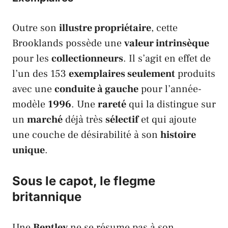
Outre son
illustre propriétaire
, cette
Brooklands
possède une
valeur intrinsèque
pour les
collectionneurs
. Il s’agit en effet de
l’un des 153
exemplaires seulement
produits
avec une
conduite à gauche
pour l’année-
modèle
1996
. Une
rareté
qui la distingue sur
un
marché
déjà très
sélectif
et qui ajoute
une couche de désirabilité à son
histoire
unique
.
Sous le capot, le flegme
britannique
Une
Bentley
ne se résume pas à son