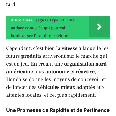
tard.
A lire aussi:
Jaguar Type 00 : une
audace contestée qui pourrait
bouleverser l’avenir électrique.
Cependant, c’est bien la
vitesse
à laquelle les
futurs
produits
arriveront sur le marché qui
est en jeu. En créant une
organisation nord-
américaine
plus
autonome
et
réactive
,
Honda
se donne les moyens de concevoir et
de lancer des
véhicules mieux adaptés
aux
attentes locales, et ce, plus rapidement.
Une Promesse de Rapidité et de Pertinence