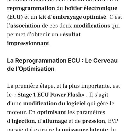
reprogrammation
du
boîtier électronique
(ECU)
et un
kit d’embrayage optimisé
. C’est
l’
association
de ces deux
modifications
qui
permet d’obtenir un
résultat
impressionnant
.
La Reprogrammation ECU : Le Cerveau
de l’Optimisation
La première étape, et la plus importante, est
le «
Stage 1 ECU Power Flash
« . Il s’agit
d’une
modification du logiciel
qui gère le
moteur. En
optimisant
les paramètres
d’
injection
, d’
allumage
et de
pression
,
EVP
parvient à extraire la
puissance latente
du