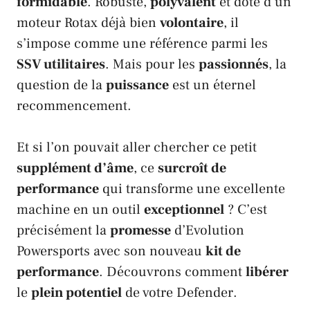
formidable
. Robuste,
polyvalent
et doté d’un
moteur
Rotax
déjà bien
volontaire
, il
s’impose comme une référence parmi les
SSV utilitaires
. Mais pour les
passionnés
, la
question de la
puissance
est un éternel
recommencement.
Et si l’on pouvait aller chercher ce petit
supplément d’âme
, ce
surcroît de
performance
qui transforme une excellente
machine en un outil
exceptionnel
? C’est
précisément la
promesse
d’
Evolution
Powersports
avec son nouveau
kit de
performance
. Découvrons comment
libérer
le
plein potentiel
de votre
Defender
.