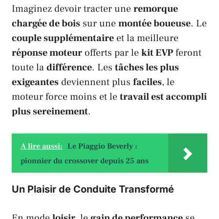
Imaginez devoir tracter une
remorque
chargée de bois
sur une
montée boueuse
. Le
couple supplémentaire
et la meilleure
réponse moteur
offerts par le
kit EVP
feront
toute la
différence
. Les
tâches les plus
exigeantes
deviennent plus
faciles
, le
moteur force moins et le
travail est accompli
plus sereinement
.
A lire aussi:
Le Piaggio Beverly :
pionnier du crossover depuis 25 ans
Un Plaisir de Conduite Transformé
En mode
loisir
, le
gain de performance
se