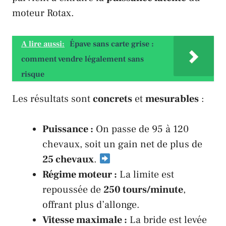
moteur
Rotax
.
A lire aussi:
Épave sans carte grise :
comment vendre légalement sans
risque
Les résultats sont
concrets
et
mesurables
:
Puissance :
On passe de 95 à 120
chevaux, soit un gain net de plus de
25 chevaux
.
Régime moteur :
La limite est
repoussée de
250 tours/minute
,
offrant plus d’allonge.
Vitesse maximale :
La bride est levée