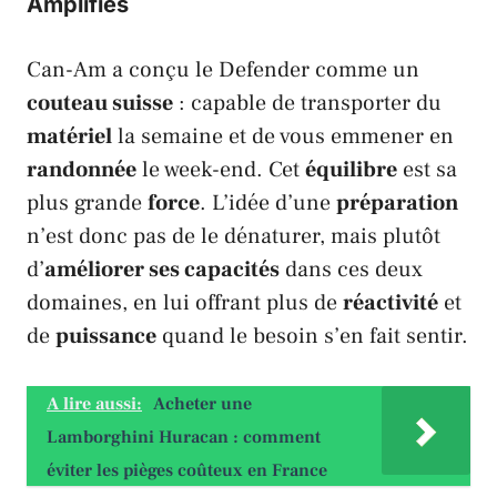
Amplifiés
Can-Am
a conçu le
Defender
comme un
couteau suisse
: capable de transporter du
matériel
la semaine et de vous emmener en
randonnée
le week-end. Cet
équilibre
est sa
plus grande
force
. L’idée d’une
préparation
n’est donc pas de le dénaturer, mais plutôt
d’
améliorer ses capacités
dans ces deux
domaines, en lui offrant plus de
réactivité
et
de
puissance
quand le besoin s’en fait sentir.
A lire aussi:
Acheter une
Lamborghini Huracan : comment
éviter les pièges coûteux en France