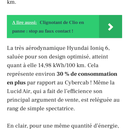
km.
A lire aussi:
Clignotant de Clio en
panne : stop au faux contact !
La très aérodynamique
Hyundai Ioniq 6
,
saluée pour son design optimisé, atteint
quant à elle 14,98 kWh/100 km. Cela
représente environ
30 % de consommation
en plus
par rapport au
Cybercab
! Même la
Lucid Air
, qui a fait de l’efficience son
principal argument de vente, est reléguée au
rang de simple spectatrice.
En clair, pour une même quantité d’énergie,