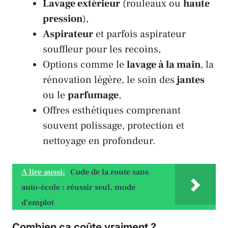
Lavage extérieur
(rouleaux ou
haute
pression
),
Aspirateur
et parfois aspirateur
souffleur pour les recoins,
Options comme le
lavage à la main
, la
rénovation légère, le soin des
jantes
ou le
parfumage
,
Offres esthétiques comprenant
souvent polissage, protection et
nettoyage en profondeur.
A lire aussi:
Code de la route sans
auto-école : réussir seul, mode
d'emploi
Combien ça coûte vraiment ?