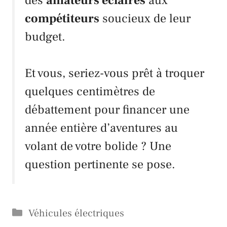
des
amateurs éclairés
aux
compétiteurs
soucieux de leur
budget.
Et vous, seriez-vous prêt à troquer
quelques centimètres de
débattement pour financer une
année entière d’aventures au
volant de votre bolide ? Une
question pertinente se pose.
Catégories
Véhicules électriques