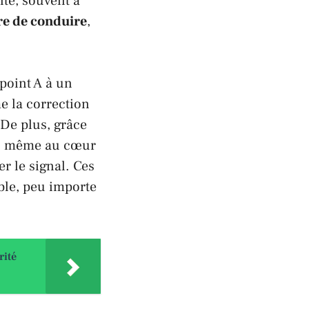
nte, souvent à
re de conduire
,
point A à un
e la correction
 De plus, grâce
nts même au cœur
r le signal. Ces
ible, peu importe
rité