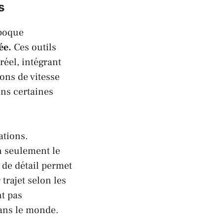
s
époque
ée.
Ces outils
éel, intégrant
ions de vitesse
ans certaines
ations.
n seulement le
 de détail permet
trajet selon les
t pas
dans le monde.