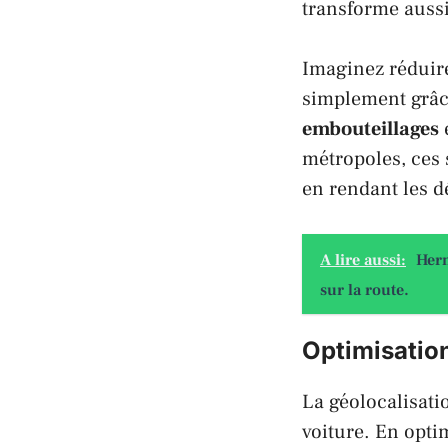
transforme aussi
Imaginez réduire
simplement grâc
embouteillages
métropoles, ces s
en rendant les d
A lire aussi:
Hern
sur la route.
Optimisation
La géolocalisati
voiture. En opti