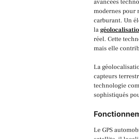
avancées techno
modernes pour ré
carburant. Un él
la
géolocalisati
réel. Cette techn
mais elle contri
La géolocalisati
capteurs terrest
technologie com
sophistiqués pou
Fonctionnem
Le GPS automobile