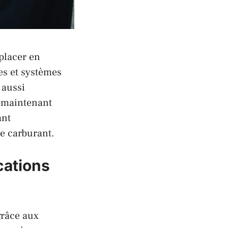
placer en
es et systèmes
 aussi
t maintenant
ant
e carburant.
cations
grâce aux