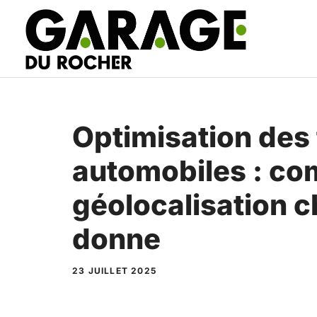
Aller
au
contenu
Optimisation des 
automobiles : co
géolocalisation c
donne
23 JUILLET 2025