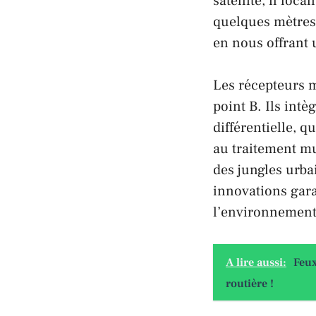
satellite, il loc
quelques mètres
en nous offrant 
Les récepteurs m
point B. Ils int
différentielle, q
au traitement m
des jungles urba
innovations gara
l’environnement
A lire aussi:
Feux
routière !