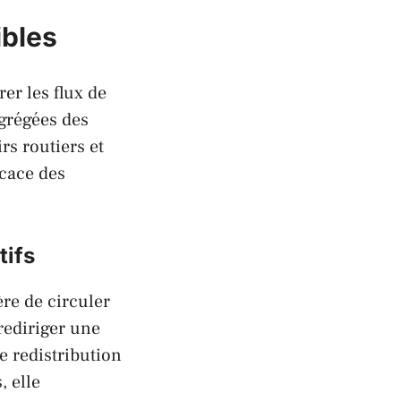
ibles
er les flux de
grégées des
rs routiers et
icace des
tifs
re de circuler
 rediriger une
e redistribution
, elle