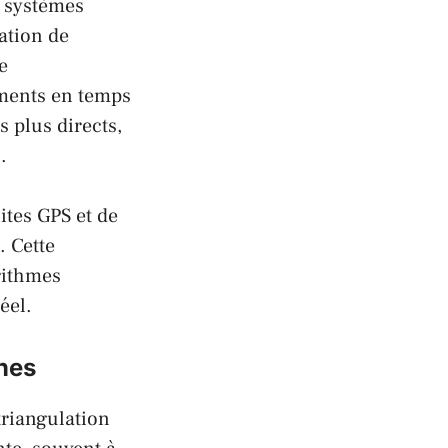
 systèmes
ation de
e
ements en temps
s plus directs,
.
ites GPS et de
. Cette
rithmes
éel.
nes
 triangulation