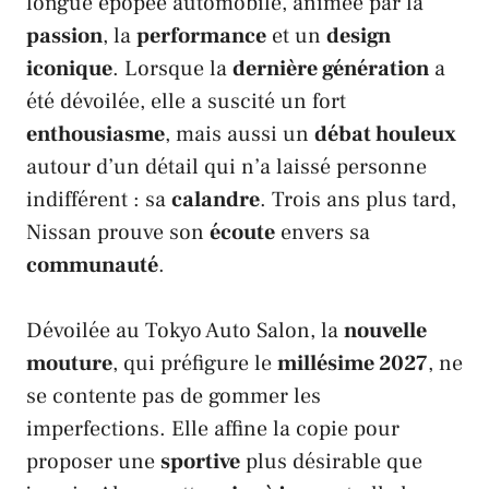
longue épopée automobile, animée par la
passion
, la
performance
et un
design
iconique
. Lorsque la
dernière génération
a
été dévoilée, elle a suscité un fort
enthousiasme
, mais aussi un
débat houleux
autour d’un détail qui n’a laissé personne
indifférent : sa
calandre
. Trois ans plus tard,
Nissan
prouve son
écoute
envers sa
communauté
.
Dévoilée au
Tokyo Auto Salon
, la
nouvelle
mouture
, qui préfigure le
millésime 2027
, ne
se contente pas de gommer les
imperfections. Elle affine la copie pour
proposer une
sportive
plus désirable que