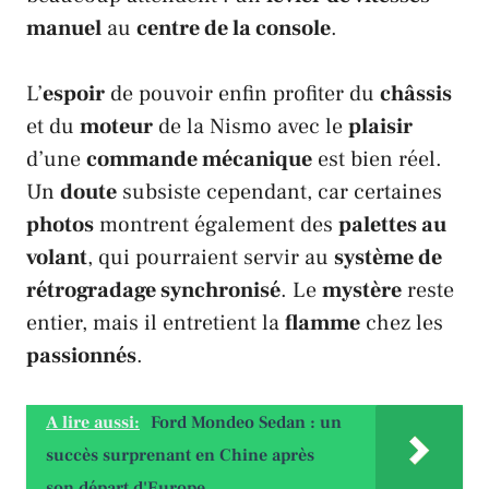
manuel
au
centre de la console
.
L’
espoir
de pouvoir enfin profiter du
châssis
et du
moteur
de la
Nismo
avec le
plaisir
d’une
commande mécanique
est bien réel.
Un
doute
subsiste cependant, car certaines
photos
montrent également des
palettes au
volant
, qui pourraient servir au
système de
rétrogradage synchronisé
. Le
mystère
reste
entier, mais il entretient la
flamme
chez les
passionnés
.
A lire aussi:
Ford Mondeo Sedan : un
succès surprenant en Chine après
son départ d'Europe.