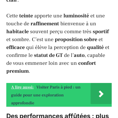
Cette
teinte
apporte une
luminosité
et une
touche de
raffinement
bienvenue à un
habitacle
souvent perçu comme très
sportif
et sombre. C’est une
proposition sobre
et
efficace
qui élève la perception de
qualité
et
confirme le
statut de GT
de l’
auto
, capable
de vous emmener loin avec un
confort
premium
.
A lire aussi:
Visiter Paris à pied : un
guide pour une exploration
approfondie
Des performances affûtées : plus