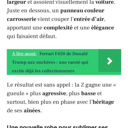
largeur
et assoient visuellement la
voiture
.
Juste en dessous, un
panneau couleur
carrosserie
vient couper l’
entrée d’air
,
apportant une
complexité
et une
élégance
qui faisaient défaut.
A lire aussi:
Ferrari F430 de Donald
Trump aux enchères : une rareté qui
excite déjà les collectionneurs
Le résultat est sans appel : la
Z
gagne une «
gueule » plus
agressive
, plus
basse
et
surtout, bien plus en phase avec l’
héritage
de ses
aînées
.
Une nouvelle robe pour sublimer ses