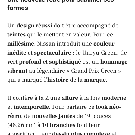
formes
Un
design réussi
doit être accompagné de
teintes
qui le mettent en valeur. Pour ce
millésime
,
Nissan
introduit une
couleur
inédite
et
spectaculaire
: le
Unryu Green
. Ce
vert profond
et
sophistiqué
est un
hommage
vibrant
au légendaire «
Grand Prix Green
»
qui a marqué l’
histoire
de la
marque
.
Il confère à la
Z
une
allure
à la fois
moderne
et
intemporelle
. Pour parfaire ce
look néo-
rétro
, de
nouvelles jantes
de 19 pouces
(48,26 cm) à
10 branches
font leur
apparition. Leur
dessin plus complexe
et