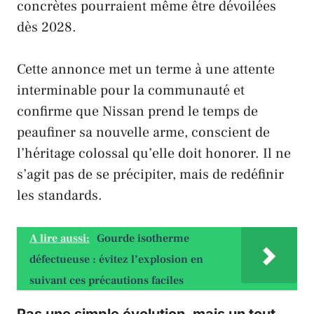
concrètes
pourraient même être
dévoilées
dès
2028
.
Cette
annonce
met un terme à une
attente
interminable
pour la
communauté
et
confirme que
Nissan
prend le temps de
peaufiner sa
nouvelle arme
, conscient de
l’
héritage colossal
qu’elle doit honorer. Il ne
s’agit pas de se précipiter, mais de
redéfinir
les standards
.
A lire aussi:
Gourde isotherme
défectueuse : évitez l’explosion en
suivant ces précautions faciles
Pas une simple évolution, mais un tout