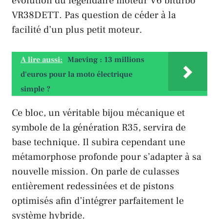
évolution du légendaire moteur V6 biturbo
VR38DETT
. Pas question de céder à la
facilité d’un
plus petit moteur
.
A lire aussi:
Maeving : 13 millions
d'euros pour la moto électrique
simple ?
Ce
bloc
, un
véritable bijou mécanique
et
symbole de la génération R35
, servira de
base technique
. Il subira cependant une
métamorphose profonde
pour s’adapter à sa
nouvelle mission
. On parle de
culasses
entièrement redessinées
et de
pistons
optimisés
afin d’
intégrer parfaitement le
système hybride
.