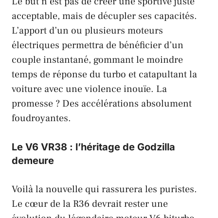
Le but n’est pas de créer une
sportive juste
acceptable
, mais de
décupler ses capacités
.
L’
apport d’un ou plusieurs moteurs
électriques
permettra de bénéficier d’un
couple instantané
, gommant le
moindre
temps de réponse du turbo
et catapultant la
voiture avec une
violence inouïe
. La
promesse ? Des
accélérations absolument
foudroyantes
.
Le V6 VR38 : l’héritage de Godzilla
demeure
Voilà la
nouvelle qui rassurera les puristes
.
Le
cœur
de la
R36
devrait rester une