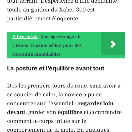
tout-terrain. L’expérience d’une débutante
totale au guidon du
Xaber 300
est
particulièrement éloquente.
A lire aussi:
Mariage vintage : la
Citroën Traction séduit pour des
souvenirs inoubliables
La posture et l’équilibre avant tout
Dès les premiers tours de roue, sans avoir à
se soucier de caler, la novice a pu se
concentrer sur l’essentiel :
regarder loin
devant
, garder son
équilibre
et comprendre
comment le corps influe sur le
comportement de la moto. En quelques