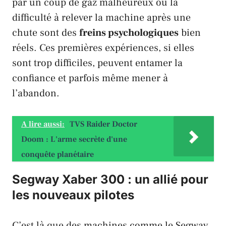
par un coup de gaz malheureux ou la
difficulté à relever la machine après une
chute sont des
freins psychologiques
bien
réels. Ces premières expériences, si elles
sont trop difficiles, peuvent entamer la
confiance et parfois même mener à
l’abandon.
A lire aussi:
TVS Raider Doctor
Doom : L'arme secrète d'une
conquête planétaire
Segway Xaber 300 : un allié pour
les nouveaux pilotes
C’est là que des machines comme le
Segway