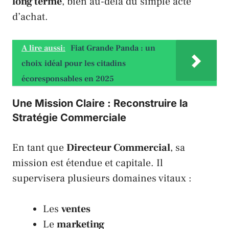
long terme
, bien au-delà du simple acte
d’achat.
A lire aussi:
Fiat Grande Panda : un
choix idéal pour les citadins
écoresponsables en 2025
Une Mission Claire : Reconstruire la
Stratégie Commerciale
En tant que
Directeur Commercial
, sa
mission est étendue et capitale. Il
supervisera plusieurs domaines vitaux :
Les
ventes
Le
marketing