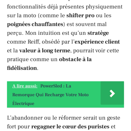
fonctionnalités déjà présentes physiquement
sur la moto (comme le
shifter pro
ou les
poignées chauffantes
) est souvent mal
perçu. Mon intuition est qu’un
stratège
comme
Reiff
, obsédé par l’
expérience client
et la
valeur à long terme
, pourrait voir cette
pratique comme un
obstacle à la
fidélisation
.
A lire aussi:
PowerSled : La
Remorque Qui Recharge Votre Moto
Électrique
L’abandonner ou le réformer serait un geste
fort pour
regagner le cœur des puristes
et