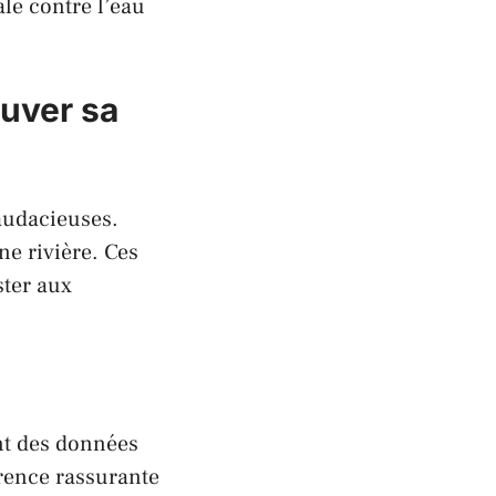
le contre l’eau
ouver sa
 audacieuses.
ne rivière. Ces
ster aux
ent des données
arence rassurante