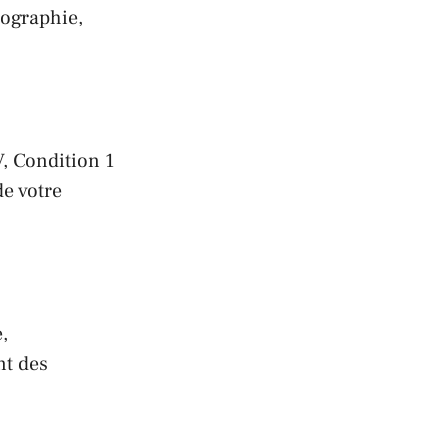
tographie,
, Condition 1
de votre
,
nt des