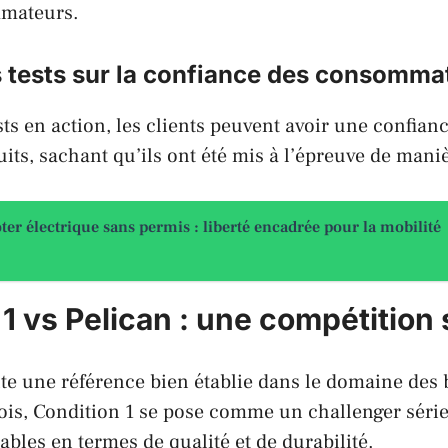
mmateurs.
s tests sur la confiance des consomma
sts en action, les clients peuvent avoir une confian
uits, sachant qu’ils ont été mis à l’épreuve de mani
ter électrique sans permis : liberté encadrée pour la mobilité
1 vs Pelican : une compétition
te une référence bien établie dans le domaine des b
ois, Condition 1 se pose comme un challenger série
bles en termes de qualité et de durabilité.