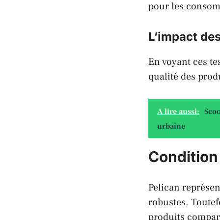
pour les conso
L’impact de
En voyant ces te
qualité des prod
A lire aussi:
Scoo
urbaine
Condition 
Pelican représen
robustes. Toutef
produits compara