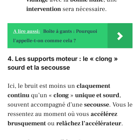
intervention
sera nécessaire.
A lire aussi:
Boîte à gants : Pourquoi
l'appelle-t-on comme cela ?
4. Les
supports moteur
: le « clong »
sourd et la secousse
Ici, le bruit est moins un
claquement
continu
qu’un «
clong
»
unique et sourd
,
souvent accompagné d’une
secousse
. Vous le
ressentez au moment où vous
accélérez
brusquement
ou
relâchez l’accélérateur
.