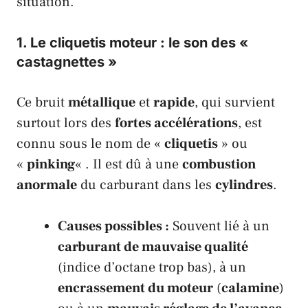
situation.
1. Le
cliquetis moteur
: le son des «
castagnettes »
Ce bruit
métallique
et
rapide
, qui survient
surtout lors des
fortes accélérations
, est
connu sous le nom de «
cliquetis
» ou
«
pinking
« . Il est dû à une
combustion
anormale
du carburant dans les
cylindres
.
Causes possibles :
Souvent lié à un
carburant de mauvaise qualité
(indice d’octane trop bas), à un
encrassement du moteur
(
calamine
)