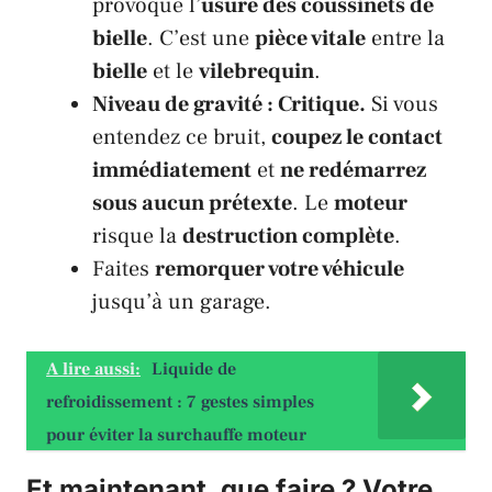
provoqué l’
usure des coussinets de
bielle
. C’est une
pièce vitale
entre la
bielle
et le
vilebrequin
.
Niveau de gravité : Critique.
Si vous
entendez ce bruit,
coupez le contact
immédiatement
et
ne redémarrez
sous aucun prétexte
. Le
moteur
risque la
destruction complète
.
Faites
remorquer votre véhicule
jusqu’à un garage.
A lire aussi:
Liquide de
refroidissement : 7 gestes simples
pour éviter la surchauffe moteur
Et maintenant, que faire ? Votre