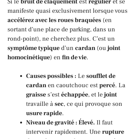
Si le
bruit de claquement
est
régulier
et se
manifeste quasi exclusivement lorsque vous
accélérez avec les roues braquées
(en
sortant d’une place de parking, dans un
rond-point), ne cherchez plus. C’est un
symptôme typique
d’un
cardan
(ou
joint
homocinétique
) en
fin de vie
.
Causes possibles :
Le
soufflet de
cardan
en caoutchouc est
percé
. La
graisse
s’est
échappée
, et le
joint
travaille à
sec
, ce qui provoque son
usure rapide
.
Niveau de gravité : Élevé.
Il faut
intervenir rapidement. Une
rupture