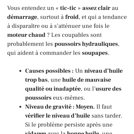
Vous entendez un «
tic-tic
»
assez clair
au
démarrage
, surtout à
froid
, et qui a tendance
à disparaître ou à s’atténuer une fois le
moteur chaud
? Les coupables sont
probablement les
poussoirs hydrauliques
,
qui aident à commander les
soupapes
.
Causes possibles :
Un
niveau d’huile
trop bas
, une
huile de mauvaise
qualité ou inadaptée
, ou l’
usure des
poussoirs
eux-mêmes.
Niveau de gravité : Moyen.
Il faut
vérifier le niveau d’huile
sans tarder.
Si le problème persiste après une
vidange
avec la
bonne huile
, une