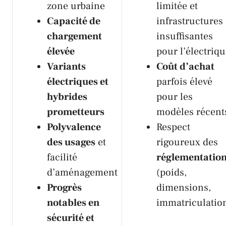
zone urbaine
limitée et
Capacité de
infrastructures
chargement
insuffisantes
élevée
pour l’électriq
Variants
Coût d’achat
électriques et
parfois élevé
hybrides
pour les
prometteurs
modèles récent
Polyvalence
Respect
des usages
et
rigoureux des
facilité
réglementatio
d’aménagement
(poids,
Progrès
dimensions,
notables en
immatriculatio
sécurité et